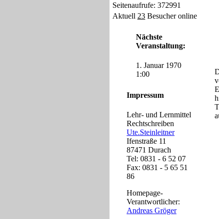
Seitenaufrufe: 372991
Aktuell
23
Besucher online
Nächste
Veranstaltung:
1. Januar 1970
D
1:00
v
E
Impressum
h
T
Lehr- und Lernmittel
a
Rechtschreiben
Ute.Steinleitner
Ifenstraße 11
87471 Durach
Tel: 0831 - 6 52 07
Fax: 0831 - 5 65 51
86
Homepage-
Verantwortlicher:
Andreas Gröger