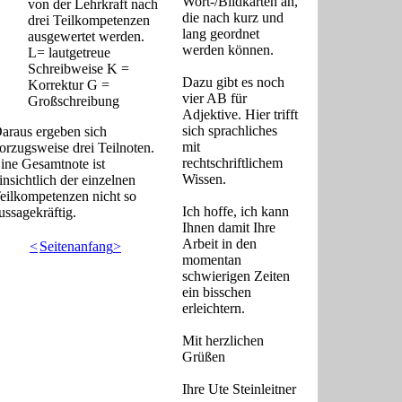
Wort-/Bildkarten an,
von der Lehrkraft nach
die nach kurz und
drei Teilkompetenzen
lang geordnet
ausgewertet werden.
werden können.
L= lautgetreue
Schreibweise K =
Dazu gibt es noch
Korrektur G =
vier AB für
Großschreibung
Adjektive. Hier trifft
sich sprachliches
araus ergeben sich
mit
orzugsweise drei Teilnoten.
rechtschriftlichem
ine Gesamtnote ist
Wissen.
insichtlich der einzelnen
eilkompetenzen nicht so
Ich hoffe, ich kann
ussagekräftig.
Ihnen damit Ihre
Arbeit in den
<
Seitenanfang
>
momentan
schwierigen Zeiten
ein bisschen
erleichtern.
Mit herzlichen
Grüßen
Ihre Ute Steinleitner