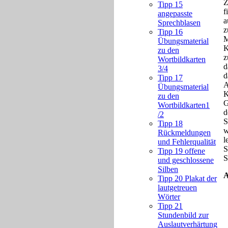
Z
Tipp 15
f
angepasste
a
Sprechblasen
z
Tipp 16
M
Übungsmaterial
K
zu den
z
Wortbildkarten
d
3/4
d
Tipp 17
A
Übungsmaterial
K
zu den
G
Wortbildkarten1
d
/2
S
Tipp 18
w
Rückmeldungen
l
und Fehlerqualität
S
Tipp 19 offene
S
und geschlossene
Silben
A
Tipp 20 Plakat der
lautgetreuen
Wörter
Tipp 21
Stundenbild zur
Auslautverhärtung