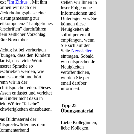
ext "
Im Zirkus
". Mit ihm
stellen wir Ihnen in
önnen wir nach der
loser Folge neue
iederholungsphase eine
Informationen und
eistungsmessung zur
Unterlagen vor. Sie
eilkompetenz "Lautgetreues
können diese
erschriften" durchführen.
Neuigkeiten ab
ein zeitlicher Vorschlag
sofort per email
äre November.
empfangen, wenn
Sie sich auf der
ichtig ist bei vorherigen
Seite
Newsletter
bungen, dass den Kindern
eintragen. Sobald
lar ist, dass viele Wörter
wir entsprechende
nserer Sprache so
Neuigkeiten
eschrieben werden, wie
veröffentlichen,
an es spricht und hört,
werden Sie per
enn wir in der
email darüber
chriftsprache reden. Dieses
informiert.
issen entlastet und verleitet
ie Kinder nicht dazu in
iele Wörter "falsche"
Tipp 25
chwierigkeiten einzubauen.
Übungsmaterial
as Bildmaterial der
Liebe Kolleginnen,
itsprechwörter aus dem
liebe Kollegen,
ommentarband