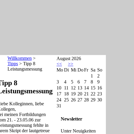
Willkommen
>
August 2026
Tipps
> Tipp 8
<<
>>
Leistungsmessung
Mo
Di
Mi
Do
Fr
Sa
So
1
2
Tipp 8
3
4
5
6
7
8
9
10
11
12
13
14
15
16
Leistungsmessung
17
18
19
20
21
22
23
24
25
26
27
28
29
30
iebe Kolleginnen, liebe
31
ollegen,
ei meinen Fortbildungen
Newsletter
om 21. - 23.05.06 zur
eistungsmessung fehlte in
hrem Skript der lautgetreue
Unter Neuigkeiten