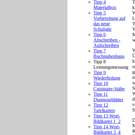
T
Tipp 4
k
Materialbox
W
Tipp 5
L
Vorbereitung auf
T
das neue
V
Schuljahr
M
Tipp 6
w
Abschreiben -
Aufschreiben
W
Tipp 7
Ü
Buchstabenhaus
k
Tipp 8
u
Leistungsmessung
g
Tipp 9
m
Wiederholung
w
Tipp 10
S
Cuisinaire-Stäbe
W
Tipp 11
d
Diagnoseblätter
v
Tipp 12
S
Tafelkarten
Tipp 13 Wort-
D
Bildkartei 1_2
M
Tipp 14 Wort-
K
Bildkartei 3_4