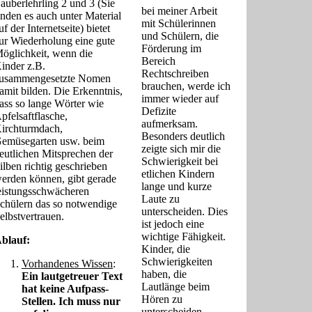
auberlehrling 2 und 3 (Sie
bei meiner Arbeit
inden es auch unter Material
mit Schülerinnen
uf der Internetseite) bietet
und Schülern, die
ur Wiederholung eine gute
Förderung im
öglichkeit, wenn die
Bereich
inder z.B.
Rechtschreiben
usammengesetzte Nomen
brauchen, werde ich
amit bilden. Die Erkenntnis,
immer wieder auf
ass so lange Wörter wie
Defizite
pfelsaftflasche,
aufmerksam.
irchturmdach,
Besonders deutlich
emüsegarten usw. beim
zeigte sich mir die
eutlichen Mitsprechen der
Schwierigkeit bei
ilben richtig geschrieben
etlichen Kindern
erden können, gibt gerade
lange und kurze
eistungsschwächeren
Laute zu
chülern das so notwendige
unterscheiden. Dies
elbstvertrauen.
ist jedoch eine
wichtige Fähigkeit.
blauf:
Kinder, die
Schwierigkeiten
Vorhandenes Wissen
:
haben, die
Ein lautgetreuer Text
Lautlänge beim
hat keine Aufpass-
Hören zu
Stellen. Ich muss nur
unterscheiden,