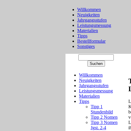
Willkommen
Neuigkeiten
Jahrgangsstufen
Leistungsmessung
Materialien
Tipps
Bestellformular
Sonstiges
Willkommen
Neuigkeiten
Jahrgangsstufen
Leistungsmessung
Materialien
L
Tipps
K
Tipp 1
b
Stundenbild
v
Tipp 2 Nomen
L
Tipp 3 Nomen
i
Jgst. 2-4