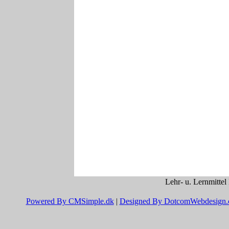
Lehr- u. Lernmittel
Powered By CMSimple.dk
|
Designed By DotcomWebdesign