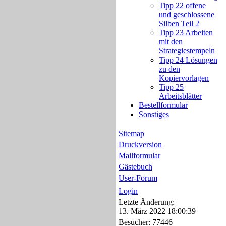
Tipp 22 offene
und geschlossene
Silben Teil 2
Tipp 23 Arbeiten
mit den
Strategiestempeln
Tipp 24 Lösungen
zu den
Kopiervorlagen
Tipp 25
Arbeitsblätter
Bestellformular
Sonstiges
Sitemap
Druckversion
Mailformular
Gästebuch
User-Forum
Login
Letzte Änderung:
13. März 2022 18:00:39
Besucher: 77446