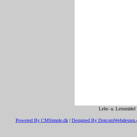
Lehr- u. Lernmittel
Powered By CMSimple.dk
|
Designed By DotcomWebdesign