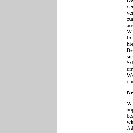
De
de
ve
zu
au
We
In
hi
Be
si
Sc
un
We
du
Ne
We
an
be
wi
Ad