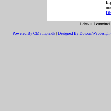
Er
no
Di
Lehr- u. Lernmittel
Powered By CMSimple.dk
|
Designed By DotcomWebdesign