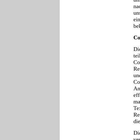
na
un
ei
be
Co
Di
te
Co
Re
un
Co
An
ef
ma
Te
Re
di
Di
ve