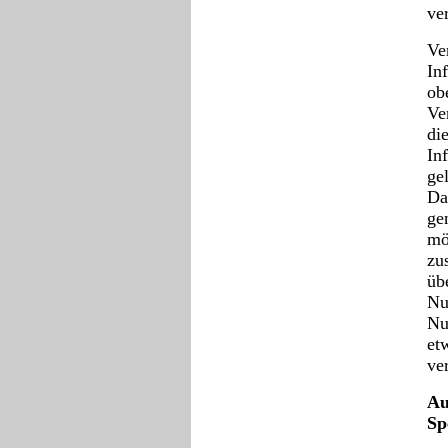
ve
Ve
In
ob
Ve
di
In
ge
Da
ge
mö
zu
üb
Nu
Nu
et
ve
Au
Sp