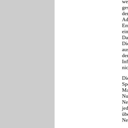
we
ge
de
Ad
Em
ei
Da
Di
au
de
In
nic
Di
Sp
Ma
Nu
Ne
je
üb
Ne