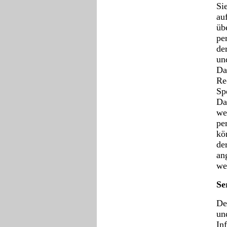
Si
au
üb
pe
de
un
Da
Re
Sp
Da
we
pe
kö
de
an
we
Se
De
un
In