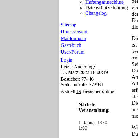
pe
Haftungsausschluss
ve
Datenschutzerklärung
Changelog
de
Da
Sitemap
di
Druckversion
Di
Mailformular
is
Gästebuch
pe
User-Forum
mö
Login
Se
Letzte Änderung:
Da
13. März 2022 18:00:39
An
Besucher: 77446
Ad
Seitenaufrufe: 372991
er
Aktuell
19
Besucher online
ste
Di
Nächste
au
Veranstaltung:
ni
1. Januar 1970
Wi
1:00
Da