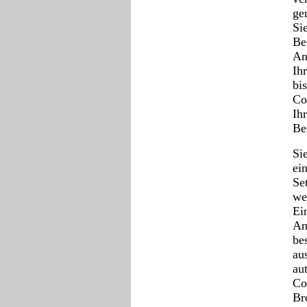
ge
Si
Be
An
Ih
bi
Co
Ih
Be
Si
ei
Se
we
Ei
An
be
au
au
Co
Br