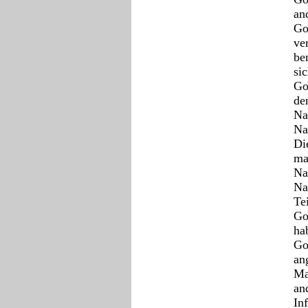
an
Go
ve
be
sic
Go
de
Na
Na
Di
ma
Na
Na
Te
Go
ha
Go
an
Ma
an
In