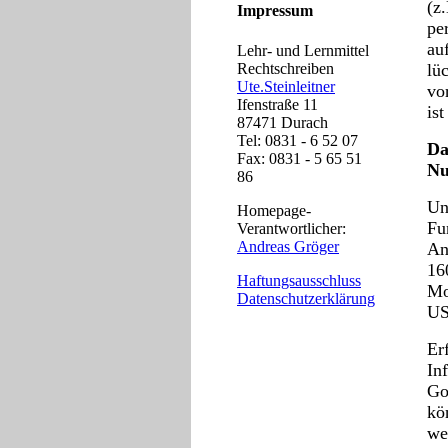
(z
Impressum
pe
au
Lehr- und Lernmittel
Rechtschreiben
lü
Ute.Steinleitner
vo
Ifenstraße 11
is
87471 Durach
Tel: 0831 - 6 52 07
Da
Fax: 0831 - 5 65 51
Nu
86
Un
Homepage-
Fu
Verantwortlicher:
Andreas Gröger
An
16
Haftungsausschluss
Mo
Datenschutzerklärung
US
Er
In
Go
kö
we