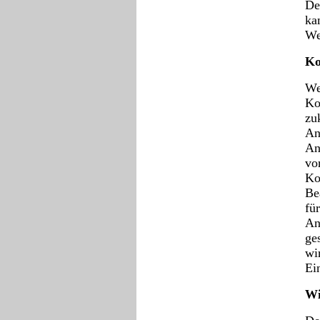
De
ka
We
Ko
We
Ko
zu
An
An
vo
Ko
Be
fü
An
ge
wi
Ei
Wi