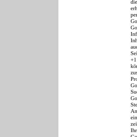
di
er
pe
Go
Go
In
In
au
Se
+1
kö
zu
Pr
Go
Su
Go
St
An
ei
ze
Ih
Go