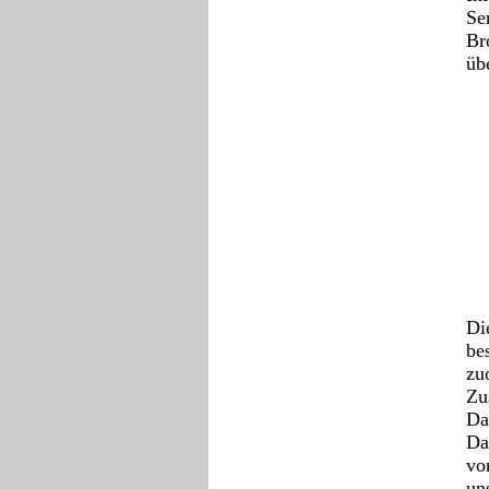
Se
Br
üb
Di
be
zu
Zu
Da
Da
vo
un