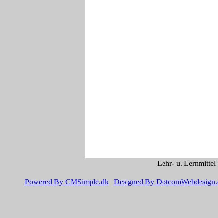
Wort
gesc
Ich 
Blät
ergä
eine
Die 
den 
hinz
... 
Rech
Am e
auf 
kopi
jede
die 
Lehr- u. Lernmittel
04. 
Powered By CMSimple.dk
|
Designed By DotcomWebdesign
Die 
über
...4