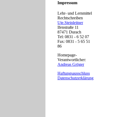
...4
Impressum
Komm
4.Jg
Lehr- und Lernmittel
Rechtschreiben
6.Jgs
Ute.Steinleitner
Die 
Ifenstraße 11
über
87471 Durach
...a
Tel: 0831 - 6 52 07
Fax: 0831 - 5 65 51
Kop
86
4Lie
Koll
Homepage-
hat 
Verantwortlicher:
bego
Andreas Gröger
mor
Haftungsausschluss
anst
Datenschutzerklärung
Die 
Zaub
(wen
...D
Ausd
JPG-
Die 