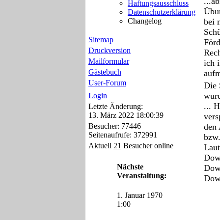
...a
Haftungsausschluss
Übun
Datenschutzerklärung
bei 
Changelog
Schü
Sitemap
Förd
Druckversion
Rech
Mailformular
ich 
Gästebuch
aufm
User-Forum
Die 
wurd
Login
... 
Letzte Änderung:
13. März 2022 18:00:39
vers
den 
Besucher: 77446
Seitenaufrufe: 372991
bzw.
Aktuell
21
Besucher online
Laut
Down
Nächste
Down
Veranstaltung:
Down
13. 
1. Januar 1970
Die 
1:00
über