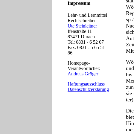
sta
Impressum
Wör
Reg
Lehr- und Lernmittel
sp /
Rechtschreiben
Nac
Ute.Steinleitner
Ifenstraße 11
sic
87471 Durach
Aut
Tel: 0831 - 6 52 07
Zei
Fax: 0831 - 5 65 51
Mit
86
Wör
Homepage-
und
Verantwortlicher:
Andreas Gröger
bis
Mer
Haftungsausschluss
zun
Datenschutzerklärung
sie
ter)
Die
bie
Hin
die