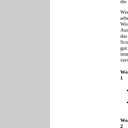
die
Wen
arb
Wor
Aus
das
Sco
gut
imm
ver
Wor
1
Wor
2