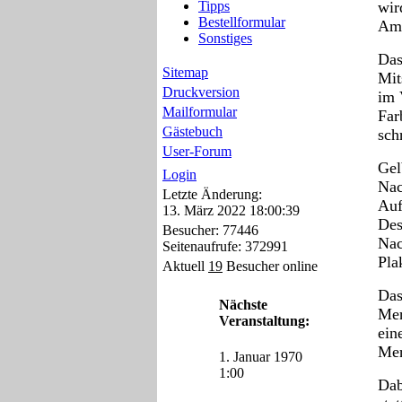
wir
Tipps
Bestellformular
Amp
Sonstiges
Das
Sitemap
Mit
Druckversion
im 
Mailformular
Far
Gästebuch
sch
User-Forum
Gel
Login
Nac
Letzte Änderung:
Auf
13. März 2022 18:00:39
Des
Besucher: 77446
Nac
Seitenaufrufe: 372991
Pla
Aktuell
19
Besucher online
Das
Nächste
Mer
Veranstaltung:
ein
Mer
1. Januar 1970
1:00
Dab