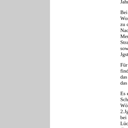
Jah
Bei
Wor
zu 
Nac
Mer
Str
sow
Jgs
Für
fin
das
das
Es 
Sch
Wör
2.J
bei
Lüc