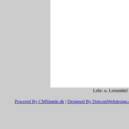
Lehr- u. Lernmittel
Powered By CMSimple.dk
|
Designed By DotcomWebdesign