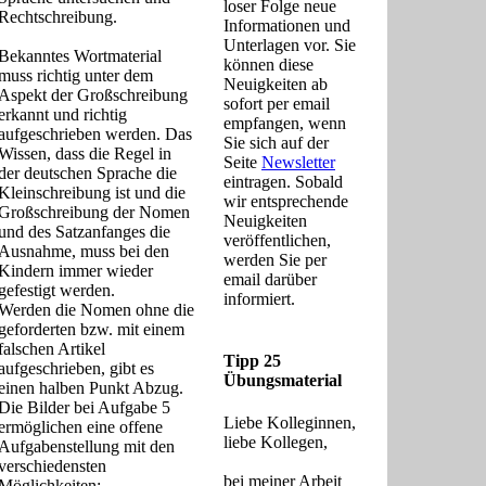
loser Folge neue
Rechtschreibung.
Informationen und
Unterlagen vor. Sie
Bekanntes Wortmaterial
können diese
muss richtig unter dem
Neuigkeiten ab
Aspekt der Großschreibung
sofort per email
erkannt und richtig
empfangen, wenn
aufgeschrieben werden. Das
Sie sich auf der
Wissen, dass die Regel in
Seite
Newsletter
der deutschen Sprache die
eintragen. Sobald
Kleinschreibung ist und die
wir entsprechende
Großschreibung der Nomen
Neuigkeiten
und des Satzanfanges die
veröffentlichen,
Ausnahme, muss bei den
werden Sie per
Kindern immer wieder
email darüber
gefestigt werden.
informiert.
Werden die Nomen ohne die
geforderten bzw. mit einem
falschen Artikel
Tipp 25
aufgeschrieben, gibt es
Übungsmaterial
einen halben Punkt Abzug.
Die Bilder bei Aufgabe 5
Liebe Kolleginnen,
ermöglichen eine offene
liebe Kollegen,
Aufgabenstellung mit den
verschiedensten
bei meiner Arbeit
Möglichkeiten: