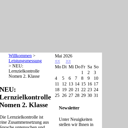
Willkommen
>
Mai 2026
Leistungsmessung
<<
>>
> NEU:
Mo
Di
Mi
Do
Fr
Sa
So
Lernzielkontrolle
1
2
3
Nomen 2. Klasse
4
5
6
7
8
9
10
11
12
13
14
15
16
17
NEU:
18
19
20
21
22
23
24
25
26
27
28
29
30
31
Lernzielkontrolle
Nomen 2. Klasse
Newsletter
Die Lernzielkontrolle ist
Unter Neuigkeiten
eine Zusammensetzung aus
stellen wir Ihnen in
Sprache untersuchen und