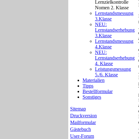
Lernzielkontrolle
Nomen 2. Klasse
Lernstandsmessung
3.Klasse
NEU:
Lernstandserhebung
3.Klasse
Lernstandsmessung
4.Klasse
NEU:
Lernstandserhebung
4. Klasse
Leistungsmessung
5./6. Klasse
Materialien
Tipps
Bestellformular
Sonstiges
Sitemap
Druckversion
Mailformular
Gästebuch
User-Forum