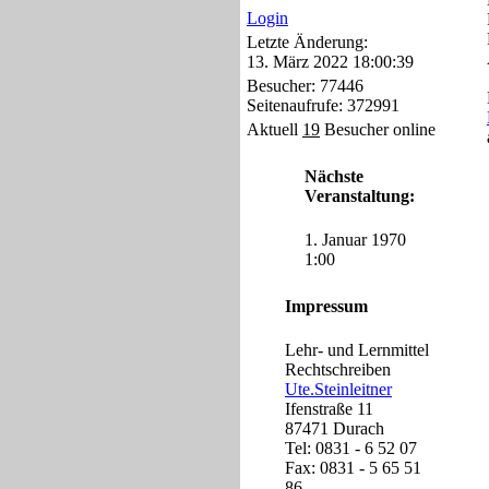
Login
Letzte Änderung:
13. März 2022 18:00:39
Besucher: 77446
Seitenaufrufe: 372991
Aktuell
19
Besucher online
Nächste
Veranstaltung:
1. Januar 1970
1:00
Impressum
Lehr- und Lernmittel
Rechtschreiben
Ute.Steinleitner
Ifenstraße 11
87471 Durach
Tel: 0831 - 6 52 07
Fax: 0831 - 5 65 51
86