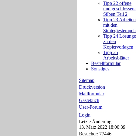
Tipp 22 offene
und geschlossen
Silben Teil 2
Tipp 23 Arbeiten
mit den
Strategiestempel
Tipp 24 Lösung
zu den
Kopiervorlagen
Tipp 25
Arbeitsblätter
Bestellformular
Sonstiges
Sitemap
Druckversion
Mailformular
Gästebuch
User-Forum
Login
Letzte Änderung:
13. März 2022 18:00:39
Besucher: 77446