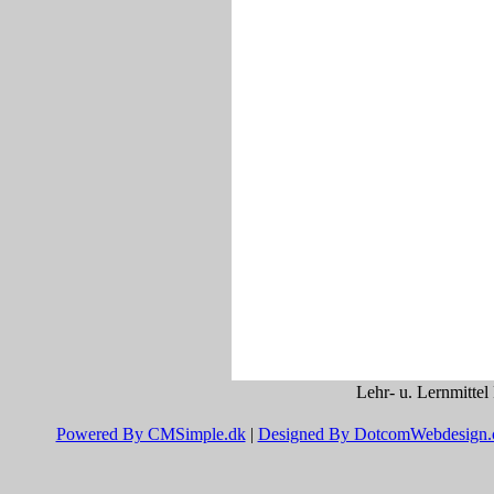
Lehr- u. Lernmittel
Powered By CMSimple.dk
|
Designed By DotcomWebdesign