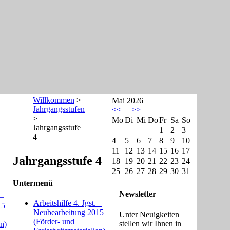
Willkommen
>
Mai 2026
Jahrgangsstufen
<<
>>
>
Mo
Di
Mi
Do
Fr
Sa
So
Jahrgangsstufe
1
2
3
4
4
5
6
7
8
9
10
11
12
13
14
15
16
17
Jahrgangsstufe 4
18
19
20
21
22
23
24
25
26
27
28
29
30
31
Untermenü
Newsletter
 –
Arbeitshilfe 4. Jgst. –
15
Neubearbeitung 2015
Unter Neuigkeiten
(Förder- und
stellen wir Ihnen in
en)