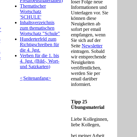
Freiarbeitsmaterialien)
loser Folge neue
Thematischer
Informationen und
Wortschatz
Unterlagen vor. Sie
'SCHULE'
können diese
Inhaltsverzeichnis
Neuigkeiten ab
zum thematischen
sofort per email
"
Wortschatz "Schule"
empfangen, wenn
Hunderterfeld zum
Sie sich auf der
r
Richtigschreiben für
Seite
Newsletter
die 4. Jgst.
eintragen. Sobald
s
Verben für die 1. bis
wir entsprechende
-
4. Jgst. (Bild-, Wort-
Neuigkeiten
und Satzkarten)
veröffentlichen,
werden Sie per
<
Seitenanfang
>
email darüber
informiert.
Tipp 25
Übungsmaterial
Liebe Kolleginnen,
liebe Kollegen,
bei meiner Arbeit