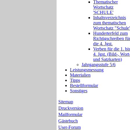
Thematischer
Wortschatz
'SCHULE'
Inhaltsverzeichnis
zum thematischen
Wortschatz "Schule
Hunderterfeld zum
Richtigschreiben fü
die 4. Jgst.
Verben für die 1. bi
4. Jgst. (Bild-, Wort
und Satzkarten)
Jahrgangsstufe 5/6
Leistungsmessung
Materialien
Tipps
Bestellformular
Sonstiges
Sitemap
Druckversion
Mailformular
Gästebuch
User-Forum