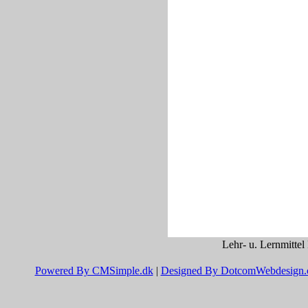
Lehr- u. Lernmittel
Powered By CMSimple.dk
|
Designed By DotcomWebdesign